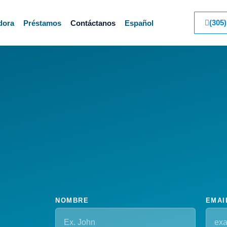
(305
dora
Préstamos
Contáctanos
Español
NOMBRE
EMAI